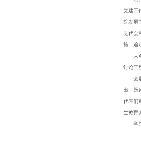
党建工
院发展
党代会
施，追
大
讨论气
会
出，既
代表们
生教育
学